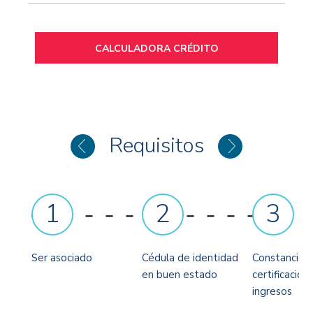
CALCULADORA CRÉDITO
Requisitos
1
2
3
Ser asociado
Cédula de identidad
Constancia sa
en buen estado
certificación
ingresos